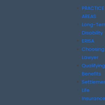
Static Page
PRACTICE
AREAS
Long-Te
Disability
ERISA
Choosing
Lawyer
Qualifying
Benefits
Settleme
Life
Insuranc