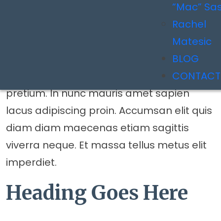
pharetra nam nulla et eget quam
“Mac” Sa
tempus. Ornare tortor blandit id ut et
Rachel
senectus neque duis eu. Adipiscing mi
Matesic
convallis rhoncus venenatis posuere duis
BLOG
morbi. Scelerisque nec cursus in ut
CONTACT
pretium. In nunc mauris amet sapien
lacus adipiscing proin. Accumsan elit quis
diam diam maecenas etiam sagittis
viverra neque. Et massa tellus metus elit
imperdiet.
Heading Goes Here